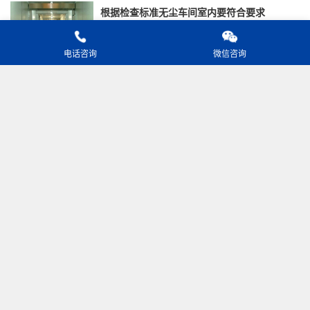
根据检查标准无尘车间室内要符合要求
​无尘车间净化门墙壁和顶棚表面应光洁、平整、不起
灰、不落尘、耐腐蚀、耐冲击、易清洗、减少凹...
电话咨询
微信咨询
化学实验室钢制净化门被重视因素
净化钢制门因为所使用的材料均为无毒材料，安装和使
用都能够做到绿色健康环保，所以这也是相关部...
净化工程一级资质
在无尘室环境内，空气的洁净度达到一定级别，如灰
尘、微生物、颗粒、气体等污染都会被净化到一定...
钢质防火门验收规范
智能除霜技术，测霜，快速融霜，大幅减少除霜次数，
大幅缩短除霜时间。
净化工程手术室净化工程
本规范适用于公共场所集中空调通风系统的清洗工作，
其它集中空调通风系统的清洗可参照执行。