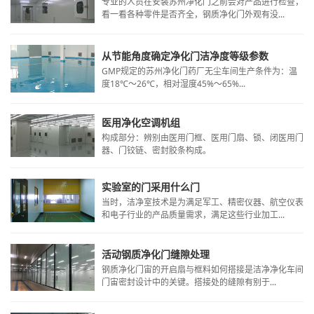
专业的人员在安装苏州净化门之前会对产品进行检查，
看一看各种零件是否齐全，钢质净化门外观有没...
从节能角度确定净化门洁净度等级参数
​GMP规定的苏州净化门药厂无尘车间生产条件为：温
度18℃～26℃，相对湿度45%～65%...
医用净化空调机组
构成部分：辨别由医用门框、医用门扇、锁、闭医用门
器、门铰链、密封胶条构成。
实验室的门采用什么门
当时，洁净室技术是为满足军工、精密仪器、航空仪表
和电子行业的产品质量需求，满足这些行业加工...
活动钢质净化门缝隙处理
​钢质净化门宙的开启扇与框料如何搭接是洁净净化车间
门宙密封设计中的关键。搭接处的缝隙有别于...