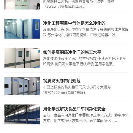
如果要自己安装，需要具备电钻、扳手、螺丝
（screw)刀等相应的工具。
净化工程项目中气体是怎么净化的
苏州净化工程项目中各个气体洁净度等级的气体净化解
决,苏州净化门均应取用初效、中效过滤器、效...
如何提高钢质净化门的施工水平
净化技术性改变了医用的空气指数,使其更为环境卫生
和清洁,伤口发炎率也平行线降低.医用净化钢...
钢质防火卷帘门规范
市面上标准的防火卷帘门尺寸小尺寸大概为
1970*960mm(宽度*高度)。
用化学式解决食品厂车间净化安全
​目前，食品车间净化门主要物理式净化方式、静电净化
方式、化学式净化方式三种。无尘车间净化门...