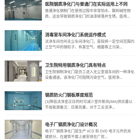
医院钢质净化门与普通门在实际运用上不同
普通净化钢制门在使用过程中非常怕水、酸和碱性物
质，这会导致钢质净化门的油漆掉落并生锈。医用...
消毒室车间净化门系统运作模式
​洁净车间也叫无尘车间净化门，是指将一定空间范围内
之空气中的微粒子、有害空气、细菌等之污染...
卫生院特用钢质净化门具有特点
​卫生院钢制净化门是员工进入无尘室或车间的一种净化
设备通道。该净化门可阻隔污染空气，医用净...
钢质防火门钢板厚度规范
(3)降低洁净室正压同时可减少室外新风(MA)供应量以
节省能源备注：压差风量，对于工业洁净...
电子厂钢质净化门设计概况
​电子厂钢质净化门是生产 VCD 和 DVD 电子元件的关
键部分，在建筑平面上被安排在厂房...