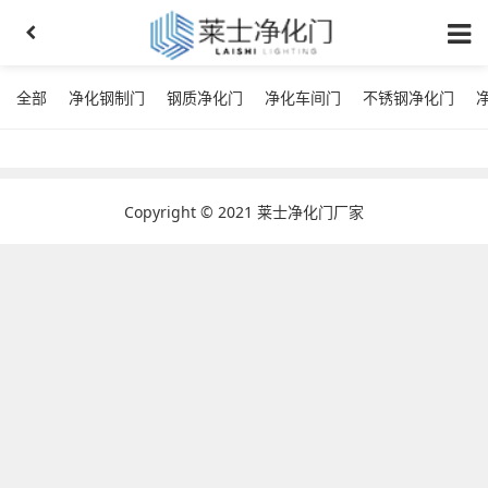
全部
净化钢制门
钢质净化门
净化车间门
不锈钢净化门
Copyright © 2021 莱士净化门厂家