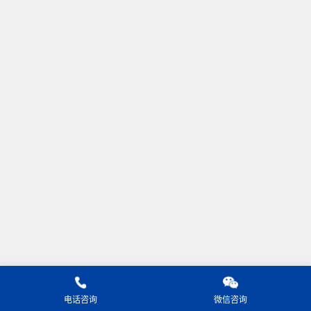
电话咨询
微信咨询