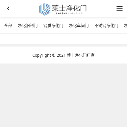
全部
净化钢制门
钢质净化门
净化车间门
不锈钢净化门
Copyright © 2021 莱士净化门厂家