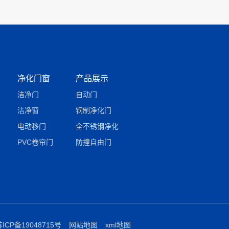
净化门窗
产品展示
洁净门
自动门
洁净窗
钢制净化门
电动移门
全不锈钢净化
PVC卷帘门
防撞自由门
苏ICP备19048715号
网站地图
xml地图