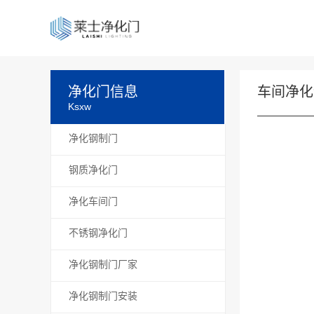
净化门信息
车间净化
Ksxw
净化钢制门
钢质净化门
净化车间门
不锈钢净化门
净化钢制门厂家
净化钢制门安装