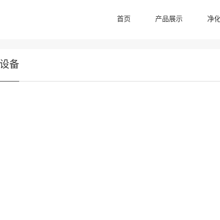
首页
产品展示
净
设备