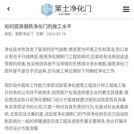
如何提高钢质净化门的施工水平
类型：
钢质净化门
日期：2023-07-19
净化技术性改变了医用的空气指数,使其更为环境卫生和清洁,伤口发
炎率也平行线降低.医用净化钢制门工程验收时,应查验有没有因运送
导致的损害,有没有因存放不当导致的生锈湿冷渗水难题,钢质净化门
部件是不是合乎货运单,应与施工单位搞好下列箱检净化工作.
现阶段中国有工作能力承揽试验室净化建筑工程设计和工程施工每
日任务的公司并不是很多,因而客户在挑选修建企业时要尤其慎重.理
应挑选这些以前净化钢制门设计方案或修建过级别试验室而且具备
有关资质证书的公司,它是一种对自身负责的行为,也是对社会发展承
担.尤其应当注重的是,试验室净化钢制门的气体净化和负压力自动控
制系统比一般的供暖通风空调工程系统软件要主要得多,务必开展详
尽的设计方案测算.