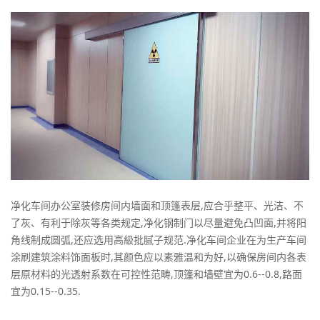
净化车间办公室装修房间内墙面和顶篷表层,应合乎整平、光洁、不
了灰、有利于除灰等各类规定,净化钢制门以尽量避免凸凹面,并将阳
角线制成圆弧,还应选用高級批腻子规范.净化车间企业在为生产车间
涂刷建筑涂料饰面板时,其颜色应以素雅温和为好,以确保房间内各表
层原材料的光透射系数在可控性范畴,顶篷和墙壁宜为0.6--0.8,路面
宜为0.15--0.35.