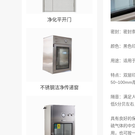
净化平开门
密封：密封
颜色：黑色
用途：
适用
特点：
双层
50~100
不锈钢洁净传递窗
隔音：满足
低5分贝左右
具有良好的保温
硫气体的中空
用，也可按