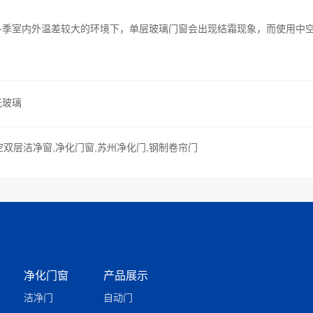
冬季室内外温差较大的环境下，单层玻璃门窗会出现结霜现象，而使用中
光玻璃
空双层洁净窗,净化门窗,苏州净化门,钢制卷帘门
净化门窗
产品展示
洁净门
自动门