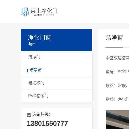
净化门窗
洁净窗
Jgm
洁净门
中空双层洁净
洁净窗
型号：SCC-5
电动移门
规格：常规
PVC卷帘门
材质：净化门
咨询热线：
13801550777