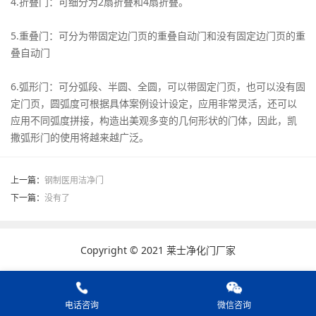
4.折叠门：可细分为2扇折叠和4扇折叠。
5.重叠门：可分为带固定边门页的重叠自动门和没有固定边门页的重
叠自动门
6.弧形门：可分弧段、半圆、全圆，可以带固定门页，也可以没有固
定门页，圆弧度可根据具体案例设计设定，应用非常灵活，还可以
应用不同弧度拼接，构造出美观多变的几何形状的门体，因此，凯
撒弧形门的使用将越来越广泛。
上一篇：
钢制医用洁净门
下一篇：
没有了
Copyright © 2021 莱士净化门厂家
电话咨询
微信咨询